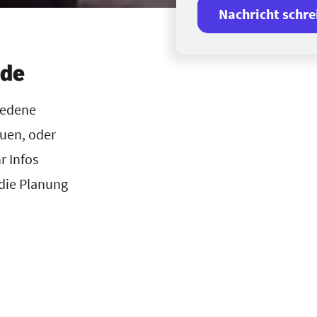
Nachricht schre
nde
hiedene
auen, oder
r Infos
 die Planung